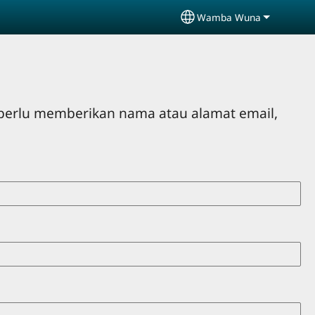
Wamba Wuna
Select your language
perlu memberikan nama atau alamat email,