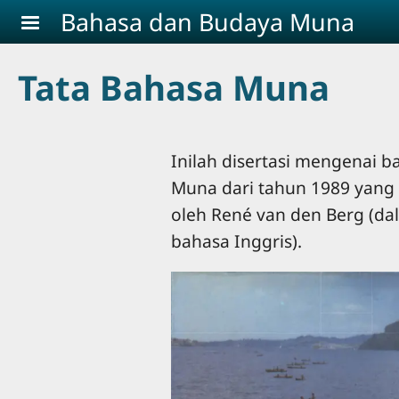
Skip to main content
Bahasa dan Budaya Muna
Tata Bahasa Muna
Inilah disertasi mengenai b
Muna dari tahun 1989 yang d
oleh René van den Berg (da
bahasa Inggris).