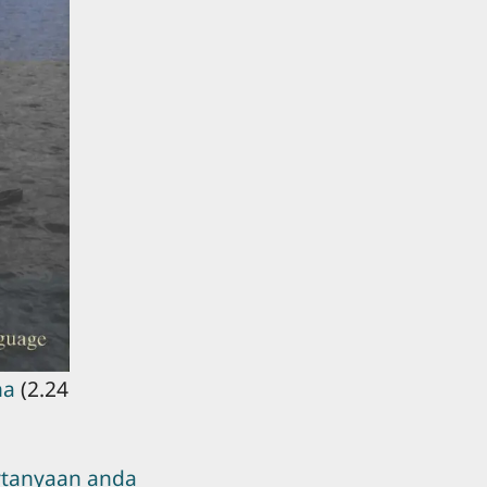
na
(2.24
rtanyaan anda