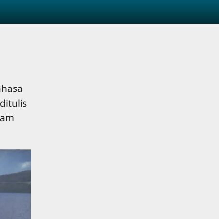
ahasa
itulis
lam