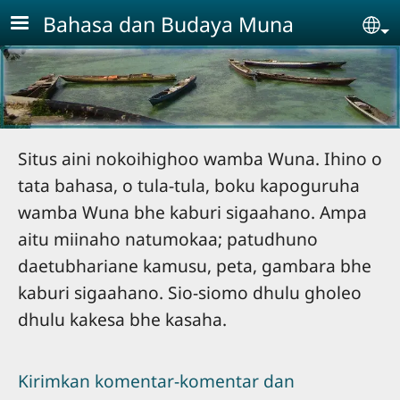
Skip to main content
Bahasa dan Budaya Muna
Se
Situs aini nokoihighoo wamba Wuna. Ihino o
tata bahasa, o tula-tula, boku kapoguruha
wamba Wuna bhe kaburi sigaahano. Ampa
aitu miinaho natumokaa; patudhuno
daetubhariane kamusu, peta, gambara bhe
kaburi sigaahano. Sio-siomo dhulu gholeo
dhulu kakesa bhe kasaha.
Kirimkan komentar-komentar dan